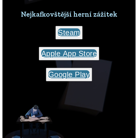
Nejkafkovštější herní zážitek
Steam
Apple App Store
Google Play