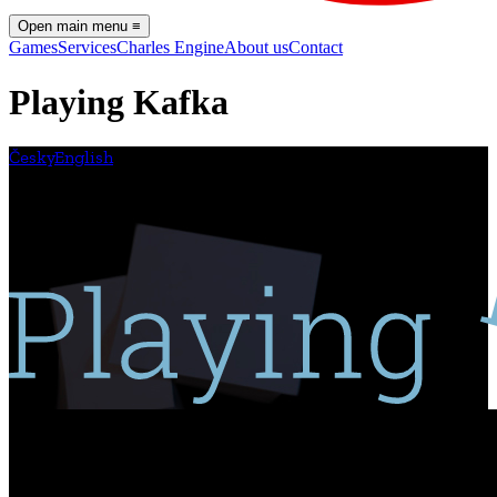
Open main menu
≡
Games
Services
Charles Engine
About us
Contact
Playing Kafka
Česky
English