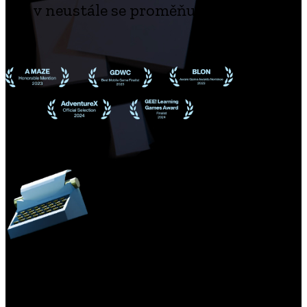
v neustále se proměňujících kulisách
Videohra byla vytvořena ve spolupráci s