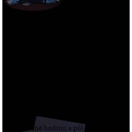
Ve hře najdete:
plně dabovaný větvící se příběh,
který je adaptací Kafkových knih
Proces, Zámek a Dopis otci
atmosférické hádanky, osudová
rozhodnutí a drag and drop
mechanika, díky které ožívají
postavy i prostředí
přibližně hodinu a půl dlouhý příběh