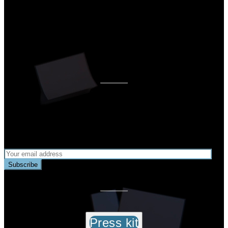
pražským
Goethe-Institutem ku příležitosti
stého výročí Kafkova úmrtí.
Odebírejte náš newsletter s novinkami o
našich hrách:
Subscribe
Press kit